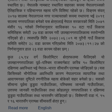
स्थापित छ। नेपालकै नामबाट स्थापित सहरका रूपमा नेपालगञ्जको
ऐतिहासिक र पहिचानगत महत्व पनि विशिष्ट रहेको छ। विक्रम संवत्
२०१७ सालमा नेपालगञ्ज नगर पञ्‍चायतको रूपमा स्थापना भई २०१९
सालमा नगरपालिका बनेको यस क्षेत्रलाई नेपाल सरकारको मिति २०७१
मंसीर १६ गतेको निर्णयानुसार साविकका १० वटा गाउँ विकास
समितिहरू समेटी २७ वडा कायम गरी उपमहानगरपालिकामा स्तरोन्‍नति
गरिएको हो। त्यसपछि मिति २०७२।०६।०१ मा पुरैनी गाउँ विकास
समिति समेटेर २८ वडा कायम गरिएकोमा मिति २०७३।११।२७ को
निर्णयानुसार हाल २३ वडा कायम रहेका छन्।
कुल ८५.९४ वर्ग किलोमिटर क्षेत्रफलमा फैलिएको यो
उपमहानगरपालिका पूर्व–पश्चिम राजमार्गबाट करिब १० किलोमिटर
दक्षिणमा अवस्थित भई नेपाल–भारत सीमासँग प्रत्यक्ष जोडिएको छ।यस
किसिमको भौगोलिक अवस्थिति कारण नेपालगञ्ज व्यापारिक तथा
आवागमनका दृष्टिले रणनीतिक महत्व बोकेको सहर बनेको छ। यसको
सीमाना पूर्वमा डुडुवा गाउँपालिका, पश्‍चिममा जानकी गाउँपालिका,
उत्तरमा जानकी गाउँपालिका तथा कोहलपुर नगरपालिका र दक्षिणमा
डुडुवा गाउँपालिका तथा भारतसँग जोडिएको छ। विशेषगरी वडा नं. १५
र १६ भारतसँग प्रत्यक्ष सीमावर्ती क्षेत्र हुन्।
Read more
about नेपालगञ्ज उप–महानगरपालिकाको संक्षिप्त परिचय
English