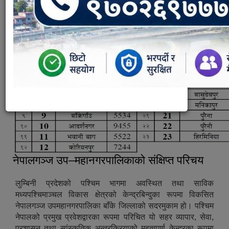
नेपालगञ्ज उप–महानगरपालिकाको संक्षिप्त परिचय
लुम्बिनी प्रदेशको पश्‍चिम भागमा अवस्थित तथा साविक
मध्यपश्‍चिमाञ्‍चल विकास क्षेत्रको केन्द्रबिन्दुका रूपमा विकसित
नेपालगञ्‍ज उपमहानगरपालिका बाँके जिल्लाको सदरमुकाम हो। पश्‍चिम
नेपालको प्रमुख प्रवेशद्वारका रूपमा परिचित यो सहर व्यापार, सेवा,
प्रशासन तथा सांस्कृतिक अन्तरक्रियाको महत्वपूर्ण केन्द्रका रूपमा