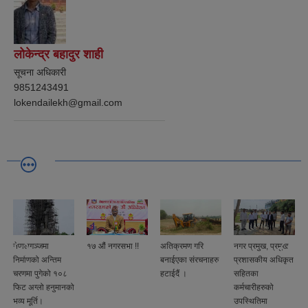
लोकेन्द्र बहादुर शाही
सूचना अधिकारी
9851243491
lokendailekh@gmail.com
नेपालगञ्जमा
१७ औं नगरसभा !!
अतिक्रमण गरि
नगर प्रमुख, प्रमुख
निर्माणको अन्तिम
बनाईएका संरचनाहरु
प्रशासकीय अधिकृत
चरणमा पुगेको १०८
हटाईदैं ।
सहितका
फिट अग्लो हनुमानको
कर्मचारीहरुको
भव्य मूर्ति।
उपस्थितिमा