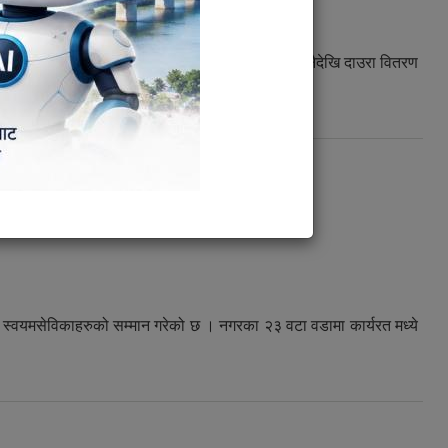
्था गरिएको छ । नेपालगन्ज उपमहानगरपालिकाले आज विहानैदेखि दाउरा वितरण
य स्वयमसेविकाहरुको सम्मान गरेको छ । नगरका २३ वटा वडामा कार्यरत मध्ये