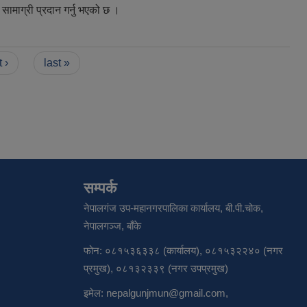
 सामाग्री प्रदान गर्नु भएको छ ।
 ›
last »
सम्पर्क
नेपालगंज उप-महानगरपालिका कार्यालय, बी.पी.चोक,
नेपालगञ्ज, बाँके
फोन: ०८१५३६३३८ (कार्यालय), ०८१५३२२४० (नगर
प्रमुख), ०८१३२३३९ (नगर उपप्रमुख)
इमेल:
nepalgunjmun@gmail.com
,