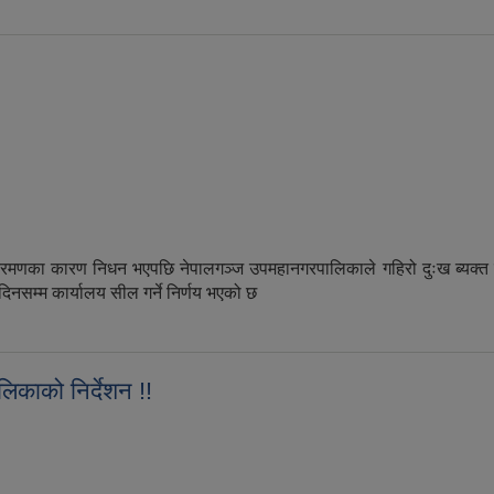
पभोक्ता शिक्षा कार्यक्रम सञ्चालन गरिने !!
क्रमणका कारण निधन भएपछि नेपालगञ्ज उपमहानगरपालिकाले गहिरो दुःख ब्यक
नसम्म कार्यालय सील गर्ने निर्णय भएको छ
प–महानगरपालिका फेरी सील !!
िकाको निर्देशन !!