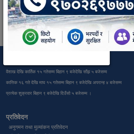
Document Type:
राजपत्र
नियम तथा निर्देशिकाहरु
कार्यालय समय
वैशाख देखि कार्तिक १५ गतेसम्म बिहान ९ बजेदेखि साँझ ५ बजेसम्म
कात्तिक १६ गते देखि माघ १५ गतेसम्म बिहान ९ बजेदेखि अपरान्ह ४ बजेसम्म
प्रत्येक शुक्रवार बिहान ९ बजेदेखि दिउँसो ५ बजेसम्म ।
प्रतिवेदन
अनुगमन तथा मुल्यांकन प्रतिवेदन