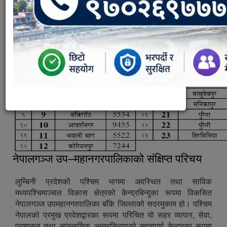
नेपालगञ्ज उप–महानगरपालिकाको संक्षिप्त परिचय
लुम्बिनी प्रदेशको पश्‍चिम भागमा अवस्थित तथा साविक
मध्यपश्‍चिमाञ्‍चल विकास क्षेत्रको केन्द्रबिन्दुका रूपमा विकसित
नेपालगञ्‍ज उपमहानगरपालिका बाँके जिल्लाको सदरमुकाम हो। पश्‍चिम
नेपालको प्रमुख प्रवेशद्वारका रूपमा परिचित यो सहर व्यापार, सेवा,
प्रशासन तथा सांस्कृतिक अन्तरक्रियाको महत्वपूर्ण केन्द्रका रूपमा