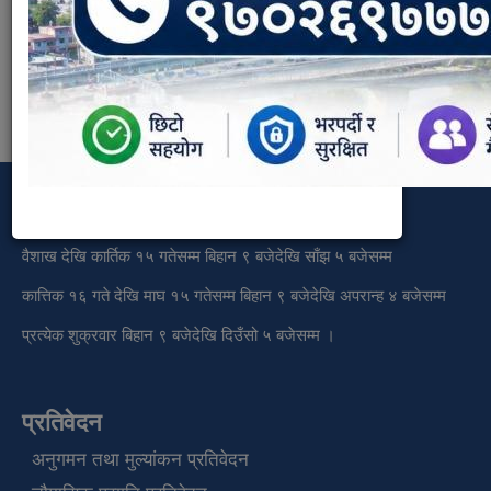
Document Type:
कार्यालय समय
वैशाख देखि कार्तिक १५ गतेसम्म बिहान ९ बजेदेखि साँझ ५ बजेसम्म
कात्तिक १६ गते देखि माघ १५ गतेसम्म बिहान ९ बजेदेखि अपरान्ह ४ बजेसम्म
प्रत्येक शुक्रवार बिहान ९ बजेदेखि दिउँसो ५ बजेसम्म ।
प्रतिवेदन
अनुगमन तथा मुल्यांकन प्रतिवेदन