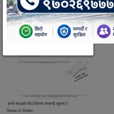
कन्ये च्याउको बीउ वितरण सम्बन्धी सुचना !!
Show in Slider: