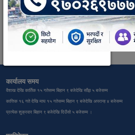
Documents:
१२ घ वर्गको निर्माण व्यवसायी इजाजतपत्र सम्बन्धी कार्यविधि.pdf
Document Type:
राजपत्र भाग १
कार्यालय समय
वैशाख देखि कार्तिक १५ गतेसम्म बिहान ९ बजेदेखि साँझ ५ बजेसम्म
कात्तिक १६ गते देखि माघ १५ गतेसम्म बिहान ९ बजेदेखि अपरान्ह ४ बजेसम्म
प्रत्येक शुक्रवार बिहान ९ बजेदेखि दिउँसो ५ बजेसम्म ।