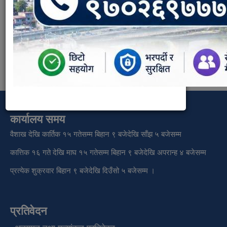
सरसफाई तथा वातावरण प्रवर्दन शाखा
Weight:
13
कार्यालय समय
वैशाख देखि कार्तिक १५ गतेसम्म बिहान ९ बजेदेखि साँझ ५ बजेसम्म
कात्तिक १६ गते देखि माघ १५ गतेसम्म बिहान ९ बजेदेखि अपरान्ह ४ बजेसम्म
प्रत्येक शुक्रवार बिहान ९ बजेदेखि दिउँसो ५ बजेसम्म ।
प्रतिवेदन