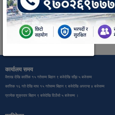
Documents:
७ नगरपालिकाका पदाधिकारीहरुको आचारसंहिता.pdf
Document Type:
राजपत्र भाग १
कार्यालय समय
वैशाख देखि कार्तिक १५ गतेसम्म बिहान ९ बजेदेखि साँझ ५ बजेसम्म
कात्तिक १६ गते देखि माघ १५ गतेसम्म बिहान ९ बजेदेखि अपरान्ह ४ बजेसम्म
प्रत्येक शुक्रवार बिहान ९ बजेदेखि दिउँसो ५ बजेसम्म ।