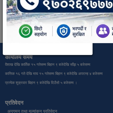
Document Type:
राजपत्र भाग १
कार्यालय समय
वैशाख देखि कार्तिक १५ गतेसम्म बिहान ९ बजेदेखि साँझ ५ बजेसम्म
कात्तिक १६ गते देखि माघ १५ गतेसम्म बिहान ९ बजेदेखि अपरान्ह ४ बजेसम्म
प्रत्येक शुक्रवार बिहान ९ बजेदेखि दिउँसो ५ बजेसम्म ।
प्रतिवेदन
अनुगमन तथा मुल्यांकन प्रतिवेदन