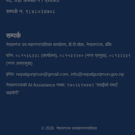
पद: वडा अध्यक्ष-१ / प्रवक्ता
सम्पर्क न. ९८४८०२४७०८
सम्पर्क
नेपालगंज उप-महानगरपालिका कार्यालय, बी.पी.चोक, नेपालगञ्ज, बाँके
फोन: ०८१५३६३३८ (कार्यालय), ०८१५३२२४० (नगर प्रमुख), ०८१३२३३९
(नगर उपप्रमुख)
इमेल:
nepalgunjmun@gmail.com
,
info@nepalgunjmun.gov.np
नेपालगञ्जको AI Assistance नम्बर: ९७०२६९७७७२ "तपाईंको स्मार्ट
सहयोगी"
© 2026 नेपालगञ्ज उपमहानगरपालिका