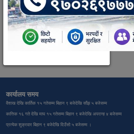
ब्यस्थापन सम्बन्धी कार्यविधि, २०७५ !!
Documents:
११ उपभोक्ता समिति गठन,परिचालन तथा ब्यस्थापन सम्बन्धी
कार्यविधि.pdf
Document Type:
राजपत्र भाग १
कार्यालय समय
वैशाख देखि कार्तिक १५ गतेसम्म बिहान ९ बजेदेखि साँझ ५ बजेसम्म
कात्तिक १६ गते देखि माघ १५ गतेसम्म बिहान ९ बजेदेखि अपरान्ह ४ बजेसम्म
प्रत्येक शुक्रवार बिहान ९ बजेदेखि दिउँसो ५ बजेसम्म ।