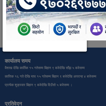
Phone:
9815585906
Email:
nepalgunj.ward5@gmail.com
कार्यालय समय
वैशाख देखि कार्तिक १५ गतेसम्म बिहान ९ बजेदेखि साँझ ५ बजेसम्म
कात्तिक १६ गते देखि माघ १५ गतेसम्म बिहान ९ बजेदेखि अपरान्ह ४ बजेसम्म
प्रत्येक शुक्रवार बिहान ९ बजेदेखि दिउँसो ५ बजेसम्म ।
प्रतिवेदन