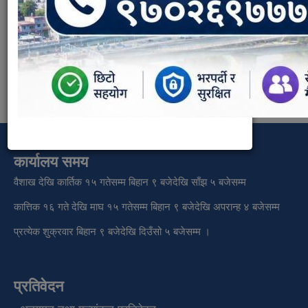
भुमी व्यवस्थापन तथा नापी शाखा
Weight:
17
कार्यालय समय
वैशाख देखि कार्तिक १५ गतेसम्म बिहान ९ बजेदेखि साँझ ५ बजेसम्म
कात्तिक १६ गते देखि माघ १५ गतेसम्म बिहान ९ बजेदेखि अपरान्ह ४ बजेसम्म
प्रत्येक शुक्रवार बिहान ९ बजेदेखि दिउँसो ५ बजेसम्म ।
प्रतिवेदन