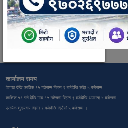
रसिद। नतिरेको भए तिर्नु बुझाउनु पर्ने
संस्था आफ्नै घरमा बस्ने भए सोको जग्गाधनी प्रमाण पूर्जा र
नक्सा पास प्रमाण पत्रको प्रतिलिपि
चालु आ.व. सम्मको मालपोत र घर जग्गा कर वा एकीकृत सम्पत्ति
कर तिरेको रसिद वा कर निर्धारण स्वीकृत भएको कागजात
कार्यालय समय
वैशाख देखि कार्तिक १५ गतेसम्म बिहान ९ बजेदेखि साँझ ५ बजेसम्म
कात्तिक १६ गते देखि माघ १५ गतेसम्म बिहान ९ बजेदेखि अपरान्ह ४ बजेसम्म
प्रत्येक शुक्रवार बिहान ९ बजेदेखि दिउँसो ५ बजेसम्म ।