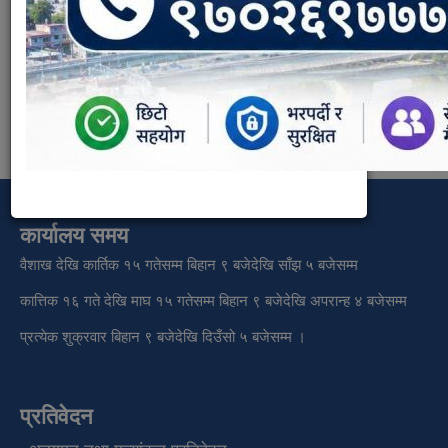
वारुणयन्त्र शाखा
Weight:
10
कार्यालय समय
वैशाख देखि कार्तिक १५ गतेसम्म बिहान ९ बजेदेखि साँझ ५ बजेसम्म
कात्तिक १६ गते देखि माघ १५ गतेसम्म बिहान ९ बजेदेखि अपरान्ह ४ बजेसम्म
प्रत्येक शुक्रवार बिहान ९ बजेदेखि दिउँसो ५ बजेसम्म ।
प्रतिवेदन