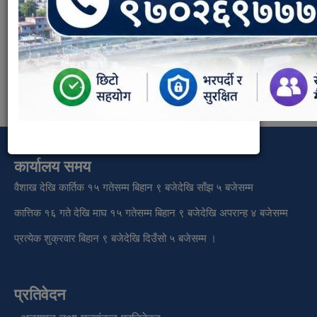
आर्थिक प्रशासन शाखा
Weight:
3
कार्यालय समय
वैशाख देखि कार्तिक १५ गतेसम्म बिहान ९ बजेदेखि साँझ ५ बजेसम्म
कात्तिक १६ गते देखि माघ १५ गतेसम्म बिहान ९ बजेदेखि अपरान्ह ४ बजेसम्म
प्रत्येक शुक्रवार बिहान ९ बजेदेखि दिउँसो ५ बजेसम्म ।
प्रतिवेदन