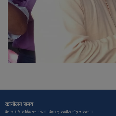
कार्यालय समय
वैशाख देखि कार्तिक १५ गतेसम्म बिहान ९ बजेदेखि साँझ ५ बजेसम्म