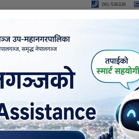
081-536338
ँके ।
ुतीय शुसाशन सेवा
सूचना तथा जानकारी
वडा कार्यालयहरु
ने
मावली २०८१ !!