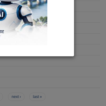
next ›
last »