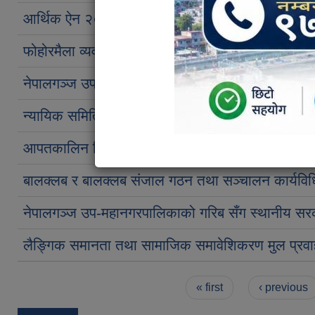
आर्थिक ऐन २०८१, नेपालगञ्ज उप-महानगरपालिका !!
फोहोरमैला व्यवस्थापन एेन २०७५, नेपालगञ्ज उप-महान
नेपालगञ्ज उपमहानगरपालिकाको ई-रिक्शा सम्बन्धी कार्य
न्यायिक समिति कार्यविधि व्यवस्थित गर्न बनेको एेन २
आपतकालिन विपद् पुर्वतयारी तथा प्रतिकार्य योजना २०८
बालक्लब र बालक्लब संजाल गठन तथा सञ्चालन कार्यवि
नेपालगञ्ज उप-महानगरपालिकाको गरिब सँग स्थानीय सरक
लैङ्गिक समानता तथा सामाजिक समावेशिकरण मुल प्रव
Pages
« first
‹ previous