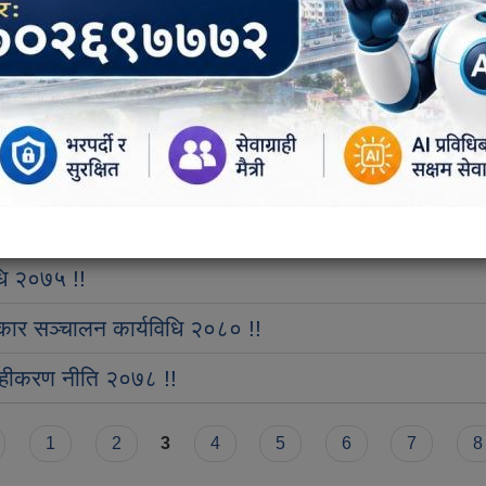
गरपालिका !!
विधि २०७८ !!
०७५ नेपालगञ्ज उप-महानगरपालिका !!
० !!
धि २०७५ !!
ार सञ्चालन कार्यविधि २०८० !!
ाहीकरण नीति २०७८ !!
1
2
3
4
5
6
7
8