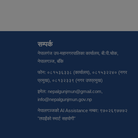
सम्पर्क
नेपालगंज उप-महानगरपालिका कार्यालय, बी.पी.चोक,
नेपालगञ्ज, बाँके
फोन: ०८१५३६३३८ (कार्यालय), ०८१५३२२४० (नगर
प्रमुख), ०८१३२३३९ (नगर उपप्रमुख)
ाल
इमेल:
nepalgunjmun@gmail.com
,
info@nepalgunjmun.gov.np
रवक्ता
नेपालगञ्जको AI Assistance नम्बर: ९७०२६९७७७२
"तपाईंको स्मार्ट सहयोगी"