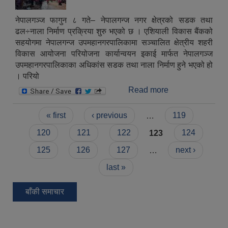
नेपालगञ्ज फागुन ८ गते– नेपालगन्ज नगर क्षेत्रको सडक तथा
ढल÷नाला निर्माण प्रक्रिया शुरु भएको छ । एशियाली विकास बैंकको
सहयोगमा नेपालगन्ज उपमहानगरपालिकामा सञ्चालित क्षेत्रीय शहरी
विकास आयोजना परियोजना कार्यान्वयन इकाई मार्फत नेपालगञ्ज
उपमहानगरपालिकाका अधिकांस सडक तथा नाला निर्माण हुने भएको हो
। परियो
Read more
about नगरको
सडक, नाला निर्माण
Pages
प्रक्रिया शुरु !!
« first
‹ previous
…
119
120
121
122
123
124
125
126
127
…
next ›
last »
बाँकी समाचार