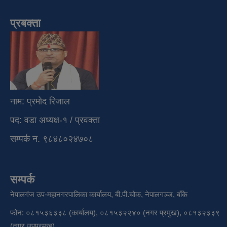
प्रबक्ता
नाम: प्रमोद रिजाल
पद: वडा अध्यक्ष-१ / प्रवक्ता
सम्पर्क न. ९८४८०२४७०८
सम्पर्क
नेपालगंज उप-महानगरपालिका कार्यालय, बी.पी.चोक, नेपालगञ्ज, बाँके
फोन: ०८१५३६३३८ (कार्यालय), ०८१५३२२४० (नगर प्रमुख), ०८१३२३३९
(नगर उपप्रमुख)